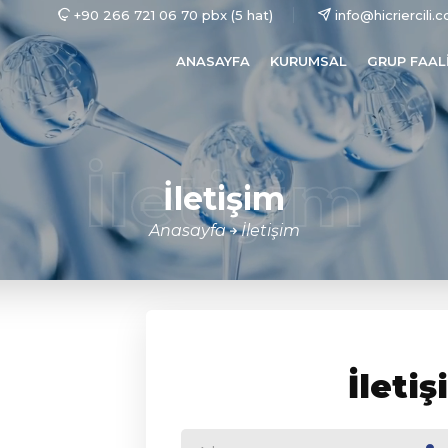
+90 266 721 06 70 pbx (5 hat)
info@hicriercili.c
ANASAYFA
KURUMSAL
GRUP FAALI
İletişim
İletişim
Anasayfa
İletişim
İleti