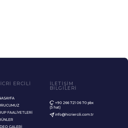
ICRI ERCILI
İLETIŞIM
BILGILERI
NASAYFA
+90 266 721 06 70 pbx
URUCUMUZ
(5 hat)
RUP FAALIYETLERI
info@hicriercili.com.tr
RÜNLER
IDEO GALERI