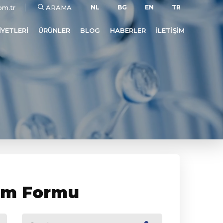
om.tr
ARAMA
NL
BG
EN
TR
YETLERI
ÜRÜNLER
BLOG
HABERLER
İLETIŞIM
şim Formu