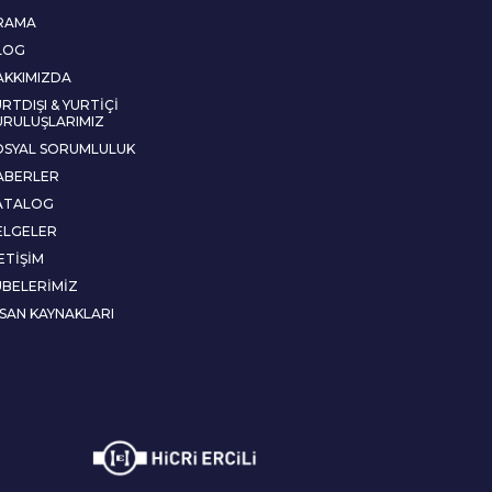
RAMA
LOG
AKKIMIZDA
RTDIŞI & YURTIÇI
URULUŞLARIMIZ
OSYAL SORUMLULUK
ABERLER
ATALOG
ELGELER
ETIŞIM
UBELERIMIZ
NSAN KAYNAKLARI