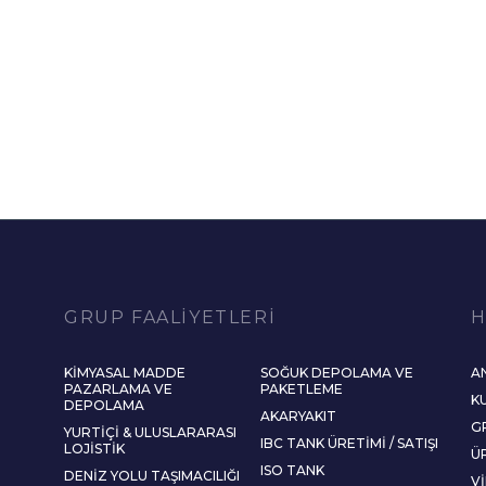
GRUP FAALIYETLERI
H
KIMYASAL MADDE
SOĞUK DEPOLAMA VE
A
PAZARLAMA VE
PAKETLEME
K
DEPOLAMA
AKARYAKIT
G
YURTIÇI & ULUSLARARASI
IBC TANK ÜRETIMI / SATIŞI
LOJISTIK
Ü
ISO TANK
DENIZ YOLU TAŞIMACILIĞI
V