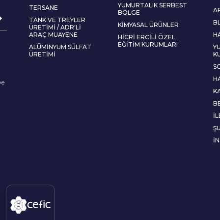
YUMURTALIK SERBEST
TERSANE
A
BÖLGE
TANK VE TREYLER
B
KIMYASAL ÜRÜNLER
ÜRETIMI / ADR'LI
ARAÇ MUAYENE
H
HICRI ERCILI ÖZEL
EĞITIM KURUMLARI
ALÜMINYUM SÜLFAT
YU
ÜRETIMI
K
S
H
ve
K
B
İL
Ş
İ